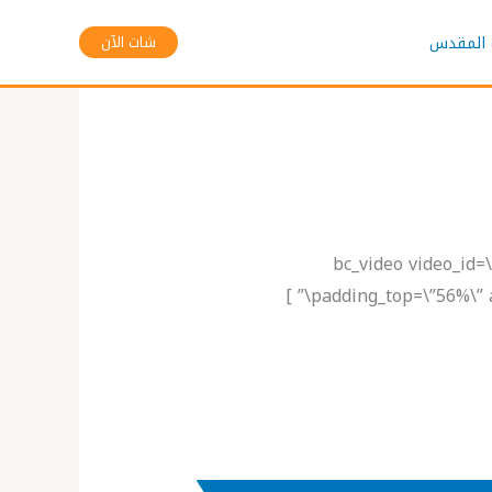
 المقدس
شات الآن
[bc_video video_id
padding_top=\”56%\” a