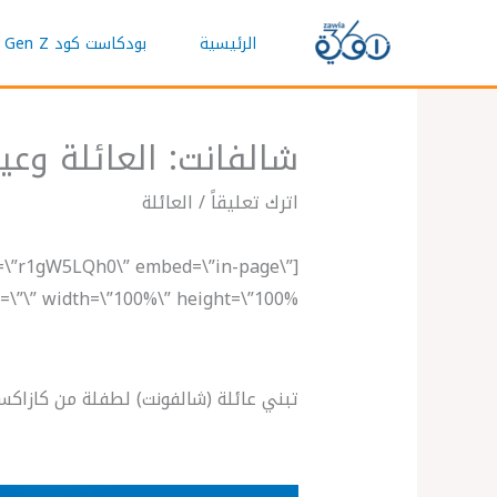
خطي
الرئيسية
بودكاست كود Gen Z
لى
لمحتوى
شالفانت: العائلة وعيد
اترك تعليقاً
/
العائلة
d=\”r1gW5LQh0\” embed=\”in-page\”
\” width=\”100%\” height=\”100%\” ]
تبني عائلة (شالفونت) لطفلة من كازاكس