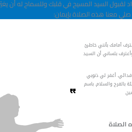
 لقبول السيد المسيح في قلبك وللسماح له أن يغيّر
 صلي معنا هذه الصلاة بإيمان:
ترف أمامك بأنني خاطئ
أعترف بلساني أن السيد
فدائي. أغفر لي ذنوبي
ة بالفرح والسلام. باسم
ين
الصلاة