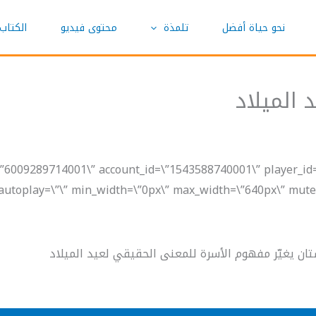
نحو حياة أفضل
تلمذة
محتوى فيديو
الكتاب
 الميلاد
=\”6009289714001\” account_id=\”1543588740001\” player_i
utoplay=\”\” min_width=\”0px\” max_width=\”640px\” mute=\”
تان يغيّر مفهوم الأسرة للمعنى الحقيقي لعيد الميلاد