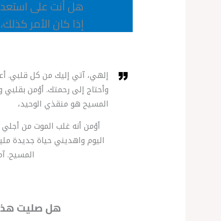
هل أنت على استعداد
إذا كان الأمر كذلك،
إلهي، آتي إليك من كل قلبي. أع
وأحتاج إلى رحمتك. أؤمن بقلبي و
المسيح هو منقذي الوحيد،
أؤمن أنه غلب الموت من أجلي 
اليوم واهديني حياة جديدة مليئ
المسيح. آم
هل صليت هذه 