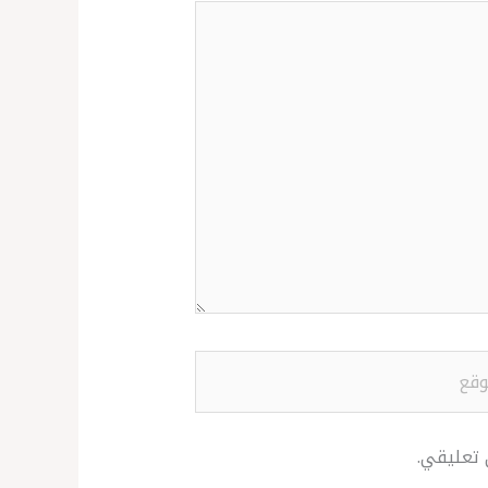
ع
 تعليقي.