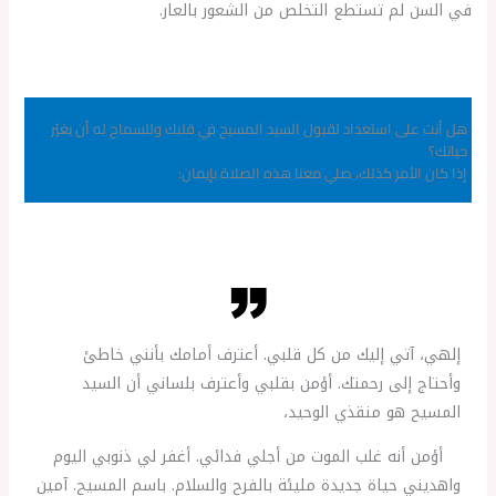
في السن لم تستطع التخلص من الشعور بالعار.
هل أنت على استعداد لقبول السيد المسيح في قلبك وللسماح له أن يغيّر
حياتك؟
إذا كان الأمر كذلك، صلي معنا هذه الصلاة بإيمان:
إلهي، آتي إليك من كل قلبي. أعترف أمامك بأنني خاطئ
وأحتاج إلى رحمتك. أؤمن بقلبي وأعترف بلساني أن السيد
المسيح هو منقذي الوحيد،
أؤمن أنه غلب الموت من أجلي فدائي. أغفر لي ذنوبي اليوم
واهديني حياة جديدة مليئة بالفرح والسلام. باسم المسيح. آمين