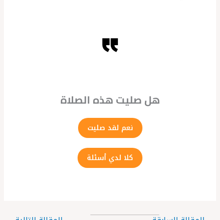
هل صليت هذه الصلاة
نعم لقد صليت
كلا لدي أسئلة