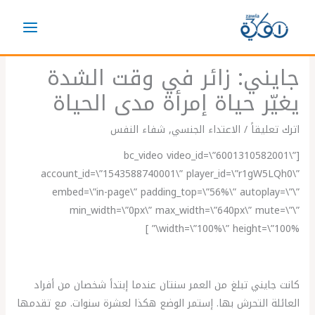
خطي
لى
لمحتوى
جايني: زائر في وقت الشدة
يغيّر حياة إمرأة مدى الحياة
اترك تعليقاً
/
الاعتداء الجنسي
,
شفاء النفس
[bc_video video_id=\”6001310582001\”
account_id=\”1543588740001\” player_id=\”r1gW5LQh0\”
embed=\”in-page\” padding_top=\”56%\” autoplay=\”\”
min_width=\”0px\” max_width=\”640px\” mute=\”\”
width=\”100%\” height=\”100%\” ]
كانت جايني تبلغ من العمر سنتان عندما إبتدأ شخصان من أفراد
العائلة التحرش بها. إستمر الوضع هكذا لعشرة سنوات. مع تقدمها