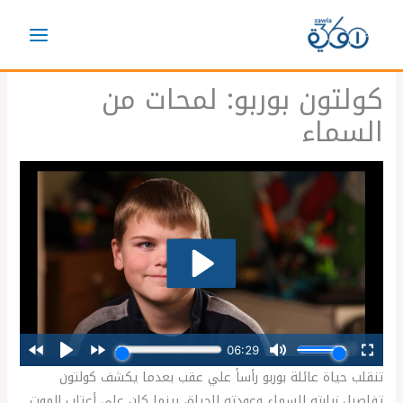
خطي
لى
لمحتوى
كولتون بوربو: لمحات من
السماء
تنقلب حياة عائلة بوربو رأساً علي عقب بعدما يكشف كولتون
تفاصيل زيارته للسماء وعودته للحياة، بينما كان علي أعتاب الموت