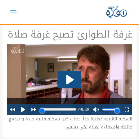
خطي
لى
لمحتوى
غرفة الطوارئ تصبح غرفة صلاة
السكتة القلبية خطيرة جداً. يصاب كين بسكتة قلبية حادة و تتجمع
عائلته وأصدقاءه لصلاة لكي يشفى.