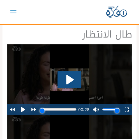
خطي
لى
لمحتوى
طال الانتظار