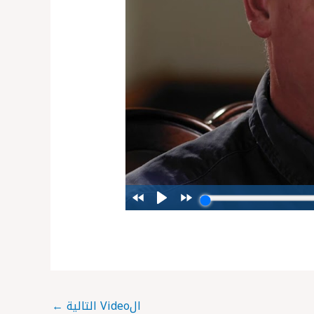
الVideo التالية
←