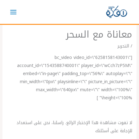
خطي
لى
لمحتوى
معاناة مع السحر
/
التحرير
[bc_video video_id=\”6258158143001\”
account_id=\”1543588740001\” player_id=\”wCch7zP5M\”
embed=\”in-page\” padding_top=\”56%\” autoplay=\”\”
min_width=\”0px\” playsinline=\”\” picture_in_picture=\”\”
max_width=\”640px\” mute=\”\” width=\”100%\”
height=\”100%\” ]
لا تفوت مشاهدة هذا الإختبار الرائع. راسلنا، نحن على استعداد
للإجابة على أسئلتك