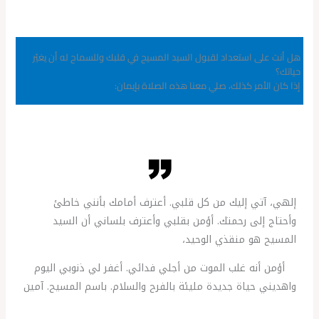
هل أنت على استعداد لقبول السيد المسيح في قلبك وللسماح له أن يغيّر
حياتك؟
إذا كان الأمر كذلك، صلي معنا هذه الصلاة بإيمان:
إلهي، آتي إليك من كل قلبي. أعترف أمامك بأنني خاطئ
وأحتاج إلى رحمتك. أؤمن بقلبي وأعترف بلساني أن السيد
المسيح هو منقذي الوحيد،
أؤمن أنه غلب الموت من أجلي فدائي. أغفر لي ذنوبي اليوم
واهديني حياة جديدة مليئة بالفرح والسلام. باسم المسيح. آمين