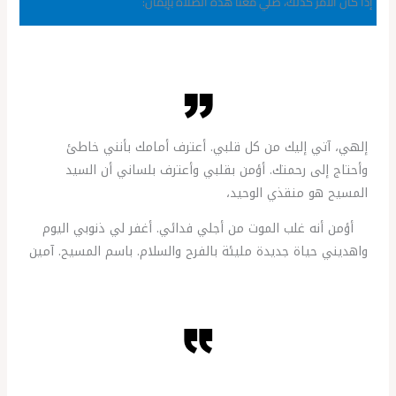
إذا كان الأمر كذلك، صلي معنا هذه الصلاة بإيمان:
إلهي، آتي إليك من كل قلبي. أعترف أمامك بأنني خاطئ
وأحتاج إلى رحمتك. أؤمن بقلبي وأعترف بلساني أن السيد
المسيح هو منقذي الوحيد،
أؤمن أنه غلب الموت من أجلي فدائي. أغفر لي ذنوبي اليوم
واهديني حياة جديدة مليئة بالفرح والسلام. باسم المسيح. آمين