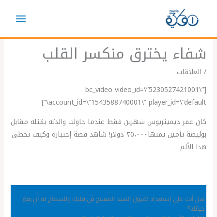
خطي
لى
لمحتوى
شفاء يخترق منكسر القلب
/
العلاقات
[bc_video video_id=\”5230527421001\”
account_id=\”1543588740001\” player_id=\”default\”]
كان عمر ديميتريوس شهرين فقط عندما حاولت والدته بقتله مقابل
بوليصة تأمين ثمنها٢٥،٠٠٠ دولار! شاهد قصة إختباره وكيف تخطى
هذا الألم
هل أنت على استعداد لقبول السيد المسيح في قلبك وللسماح له أن يغيّر
حياتك؟