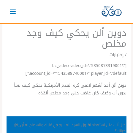
خطي
لى
لمحتوى
دوين ألن يحكي كيف وجد
مخلص
/
إختبارات
[bc_video video_id=\”5350873319001\”
account_id=\”1543588740001\” player_id=\”default\”]
دوين ألن أحد أشهر لاعبي كرة القدم الأمريكية يحكي كيف نشأ
بدون أب وكيف كان غاضب حتى وجد مخلص أنقذه
هل أنت على استعداد لقبول السيد المسيح في قلبك وللسماح له أن يغيّر
حياتك؟