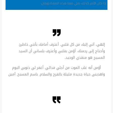
إذا كان الأمر كذلك، صلي معنا هذه الصلاة بإيمان:
إلهي، آتي إليك من كل قلبي. أعترف أمامك بأنني خاطئ
وأحتاج إلى رحمتك. أؤمن بقلبي وأعترف بلساني أن السيد
المسيح هو منقذي الوحيد،
أؤمن أنه غلب الموت من أجلي فدائي. أغفر لي ذنوبي اليوم
واهديني حياة جديدة مليئة بالفرح والسلام. باسم المسيح. آمين