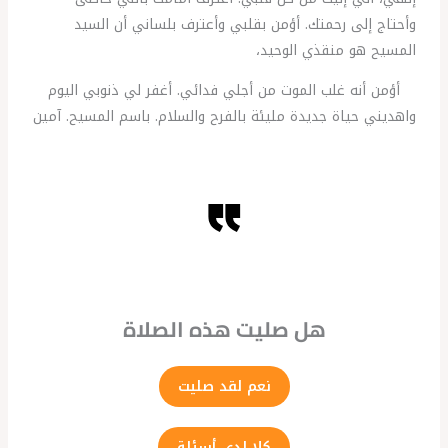
وأحتاج إلى رحمتك. أؤمن بقلبي وأعترف بلساني أن السيد
المسيح هو منقذي الوحيد،
أؤمن أنه غلب الموت من أجلي فدائي. أغفر لي ذنوبي اليوم
واهديني حياة جديدة مليئة بالفرح والسلام. باسم المسيح. آمين
هل صليت هذه الصلاة
نعم لقد صليت
كلا لدي أسئلة