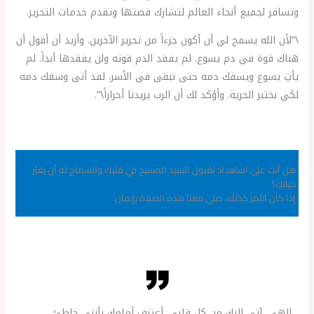
وتسافر لجميع أنحاء العالم لتشارك قصتها وتقدم خدمات التحرير.
\”لأن الله يسمح لي أن أكون جزءاً من تحرير الآخرين. وأريد أن أقول أن
هناك قوة في دم يسوع. لم يفقد الدم قوته ولن يفقدها أبداً. لم
يأتِ يسوع ويسفك دمه حتى نبقى في الأسر. لقد أتى وسفك دمه
لكي نختبر الحرية. وأؤكد لك أن الرب يريدنا أحراراً\”.
هل أنت على استعداد لقبول السيد المسيح في قلبك وللسماح له أن يغيّر
حياتك؟
إذا كان الأمر كذلك، صلي معنا هذه الصلاة بإيمان:
إلهي، آتي إليك من كل قلبي. أعترف أمامك بأنني خاطئ