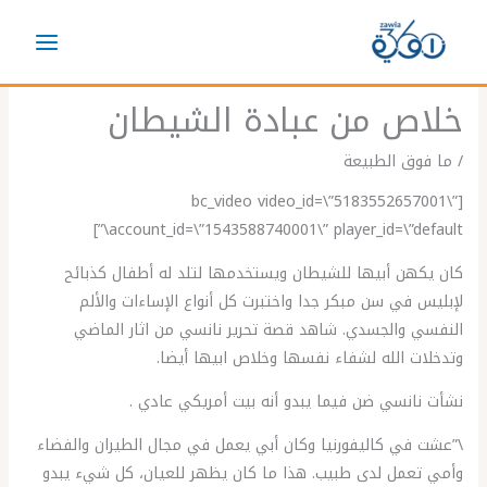
خطي
لى
لمحتوى
خلاص من عبادة الشيطان
/
ما فوق الطبيعة
[bc_video video_id=\”5183552657001\”
account_id=\”1543588740001\” player_id=\”default\”]
كان يكهن أبيها للشيطان ويستخدمها لتلد له أطفال كذبائح
لإبليس في سن مبكر جدا واختبرت كل أنواع الإساءات والألم
النفسي والجسدي. شاهد قصة تحرير نانسي من اثار الماضي
وتدخلات الله لشفاء نفسها وخلاص ابيها أيضا.
نشأت نانسي ضن فيما يبدو أنه بيت أمريكي عادي .
\”عشت في كاليفورنيا وكان أبي يعمل في مجال الطيران والفضاء
وأمي تعمل لدى طبيب. هذا ما كان يظهر للعيان، كل شيء يبدو