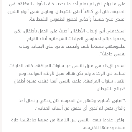
على ما يرام. لكن لم يعلم أحد ما يحدث خلف الأبواب المغلقة. في
الحقيقة، كان أبي كاهناً أعلى للشيطان، ومارس شتى أنواع الشرور.
اعتدى عليَّ جنسياً وأخذني لحضور الطقوس الشيطانية.
استخدمني أبي لإنجاب الأطفال. أجبرتُ على الحمل بأطفال، لكي
يقدموا ذبائح لممارسي العبادات الشيطانية أثناء القيام
بطقوسهم. فعندما بلغت وأصبحت قادرة على الإنجاب، وجدت
نفسي حاملاً\”.
استمر الإيذاء في منزل نانسي عبر سنوات المراهقة. كانت القابلات
تساعد في الولادة. ولم يكن هناك سجل لأولئك المواليد. ومع
انتهاء سنوات المراهقة، علمت نانسي أنها فقدت عشرة أطفال
كذبائح للشيطان.
\”غيابي لأسابيع وشهور عن المدرسة كان ينتهي بإتصال أحد
والداي بهم. لم يُجرى أي تحقق من أسباب الغياب\”.
ولكن، عندما بلغت نانسي سن الثامنة من عمرها صادقتها جارة
مسنة ودعتها للكنيسة.