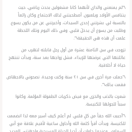
\”لم يمنعني والداي لأنهما كانا مشغولين بحدث رياضي، حيث
يتنافس الأولاد ويلعبون. أصطحبتني لذلك الاجتماع وكان رائعاً
بالنسبة لي. بشرتني إحدى السيدات، وأخبرتني عن من يكون يسوع.
وطلبت من يسوع أن يدخلَ قلبي. وفي ذلك اليوم وتلك اللحظة
علمت أن هذه هي الحقيقة\”.
تزوجت في سن الثامنة عشرة من أول رجل قابلته لتهرب من
عائلتها التي عرضتها للإيذاء. فشل زواجها بعد سنة، وبدأت تنتهج
حياة لا أخلاقية.
\”حملت مرة أخرى في سن ٢١ سنة وكنت وحيدة. نصحوني بالاجهاض
فقمت بذلك\”.
شعرت بالذنب والخزى مع فيض ذكريات الطفولة المؤلمة. وكانوا
سبباً للجوئها للكنيسة.
\”أحببت الله حقاً من كلِ قلبي. لم أعلم كيف أسير معه لذا انضممت
للكنيسة. وبدأت أقرأ كلمة الله وأحاول ساعية لأقيم علاقة مع أبي
السماوي. وعندما حاولت أن أحيا الحياة المسيحية واجهتني العديد