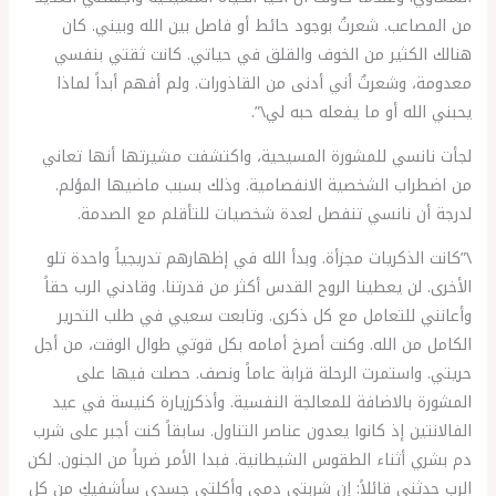
من المصاعب. شعرتُ بوجود حائط أو فاصل بين الله وبيني. كان
هنالك الكثير من الخوف والقلق في حياتي. كانت ثقتي بنفسي
معدومة، وشعرتُ أني أدنى من القاذورات. ولم أفهم أبداً لماذا
يحبني الله أو ما يفعله حبه لي\”.
لجأت نانسي للمشورة المسيحية، واكتشفت مشيرتها أنها تعاني
من اضطراب الشخصية الانفصامية. وذلك بسبب ماضيها المؤلم.
لدرجة أن نانسي تنفصل لعدة شخصيات للتأقلم مع الصدمة.
\”كانت الذكريات مجزأة. وبدأ الله في إظهارهم تدريجياً واحدة تلو
الأخرى. لن يعطينا الروح القدس أكثر من قدرتنا. وقادني الرب حقاً
وأعانني للتعامل مع كل ذكرى. وتابعت سعيي في طلب التحرير
الكامل من الله. وكنت أصرخ أمامه بكل قوتي طوال الوقت، من أجل
حريتي. واستمرت الرحلة قرابة عاماً ونصف. حصلت فيها على
المشورة بالاضافة للمعالجة النفسية. وأذكرزيارة كنيسة في عيد
الفالانتين إذ كانوا يعدون عناصر التناول. سابقاً كنت أجبر على شرب
دم بشري أثناء الطقوس الشيطانية. فبدا الأمر ضرباً من الجنون. لكن
الرب حدثني قائلاً: إن شربتي دمي وأكلتي جسدي سأشفيكِ من كل