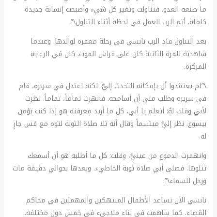
ما صنعه العدو. فتناولت وتغير كل شيء وأصبحت إنسانة جديدة
كاملة. أتم الرب العمل في لحظة أثناء التناول\”.
بعد التناول قاد الرب نانسي في رحلة مغفرة لوالدها. وعندما
شاهدته للمرة الثانية كان على فراش الموت. كان في الرعاية
المركزة.
\”لم يعتقدوا أن بإمكانه التحدث إليَّ. لكنه اعتدل في سريره، قام
في سريره وطلب مني أن أسامحه. فانهرت تماماً، تماماً. نظرت
لأبي وقلت لهُ: أتعلم يا أبي، كل ما أريد معرفته هو إذا كنت تؤمن
بيسوع. نظر إليَّ مبتسماً وقال أنه تلا صلاة التوبة لتوه مع قس جارٍ
له.
وانهمرت الدموع من عينيَّ، وقلت: كل ما أطلبه هو أن أسمعك
تتلوها. فصلى أبي صلاة توبة الخاطيء. وبعدها بحوالي دقيقة مات
ورحل للسماء\”.
نانسي الآن تساعد الأطفال المنتهكين والمهملين في محاكم
القضاء. كما ساهمت في بناء ملاجيء في خمس دول مختلفة.