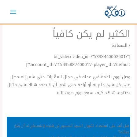
خطي
لى
لمحتوى
الكثير لم يكن كافياً
/
السعادة
[bc_video video_id=\”5338440002001\”
account_id=\”1543588740001\” player_id=\”default\”]
وصل نورم للقمة في عمله في مجال العقارات حتي شعر إنه حصل
على كل شئ حلم به أو أراده حتى شعر أن لا يوجد هناك شئ مازال
يحتاجه. شاهد كيف سمع نورم صوت الله
هل أنت على استعداد لقبول السيد المسيح في قلبك وللسماح له أن يغيّر
حياتك؟