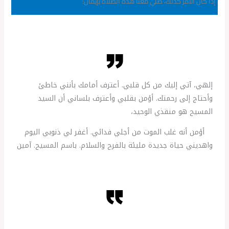
إذا كان الأمر كذلك، صلي معنا هذه الصلاة بإيمان:
إلهي، آتي إليك من كل قلبي. أعترف أمامك بأنني خاطئ
وأحتاج إلى رحمتك. أؤمن بقلبي وأعترف بلساني أن السيد
المسيح هو منقذي الوحيد،
أؤمن أنه غلب الموت من أجلي فدائي. أغفر لي ذنوبي اليوم
واهديني حياة جديدة مليئة بالفرح والسلام. باسم المسيح. آمين