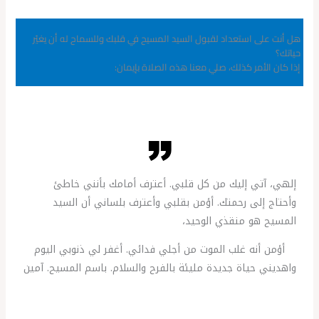
هل أنت على استعداد لقبول السيد المسيح في قلبك وللسماح له أن يغيّر
حياتك؟
إذا كان الأمر كذلك، صلي معنا هذه الصلاة بإيمان:
إلهي، آتي إليك من كل قلبي. أعترف أمامك بأنني خاطئ
وأحتاج إلى رحمتك. أؤمن بقلبي وأعترف بلساني أن السيد
المسيح هو منقذي الوحيد،
أؤمن أنه غلب الموت من أجلي فدائي. أغفر لي ذنوبي اليوم
واهديني حياة جديدة مليئة بالفرح والسلام. باسم المسيح. آمين