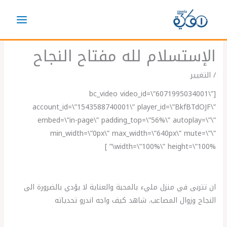
خطي
لى
لمحتوى
الإستسلام لله مفتاح النجاح
/
التغيير
[bc_video video_id=\”6071995034001\”
account_id=\”1543588740001\” player_id=\”BkfBTdOJF\”
embed=\”in-page\” padding_top=\”56%\” autoplay=\”\”
min_width=\”0px\” max_width=\”640px\” mute=\”\”
width=\”100%\” height=\”100%\” ]
ان تتربى في منزل مليء بالمحبة والعناية لا يؤدي بالضرورة الى
النجاح وزوال المصاعب. شاهد كيف واجه اندرو تحدياته